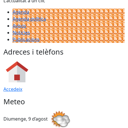
L'actualitat a un clic
Agenda
Agenda política
Avisos
Notícies
Publicacions
Adreces i telèfons
Accedeix
Meteo
Diumenge, 9 d’agost
D