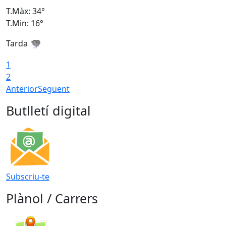
T.Màx: 34°
T
T.Min: 16°
T
Tarda
T
1
2
Anterior
Següent
Butlletí digital
Subscriu-te
Plànol / Carrers