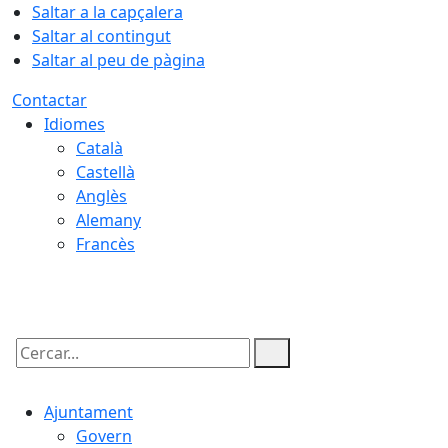
Saltar a la capçalera
Saltar al contingut
Saltar al peu de pàgina
Contactar
Idiomes
Català
Castellà
Anglès
Alemany
Francès
08.08.2026 | 16:29
Cercar:
Ajuntament
Govern