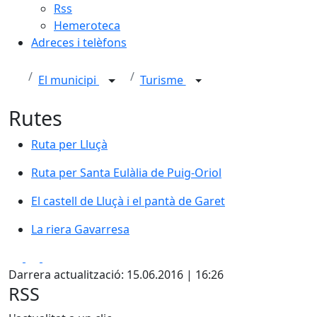
Rss
Hemeroteca
Adreces i telèfons
El municipi
Turisme
Rutes
Ruta per Lluçà
Ruta per Lluçà
Ruta per Santa Eulàlia de Puig-Oriol
Ruta per Santa Eulàlia de Puig-Oriol
El castell de Lluçà i el pantà de Garet
El castell de Lluçà i el pantà de Garet
La riera Gavarresa
La riera Gavarresa
Facebook
X
Pdf
Darrera actualització: 15.06.2016 | 16:26
RSS