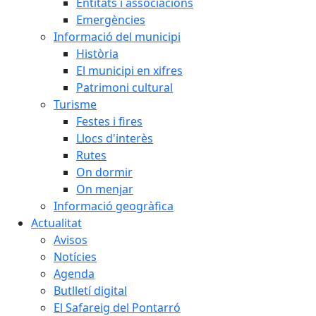
Entitats i associacions
Emergències
Informació del municipi
Història
El municipi en xifres
Patrimoni cultural
Turisme
Festes i fires
Llocs d'interès
Rutes
On dormir
On menjar
Informació geogràfica
Actualitat
Avisos
Notícies
Agenda
Butlletí digital
El Safareig del Pontarró