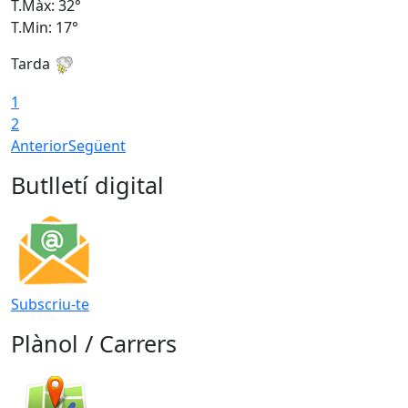
T.Màx: 32°
T
T.Min: 17°
T
Tarda
T
1
2
Anterior
Següent
Butlletí digital
Subscriu-te
Plànol / Carrers