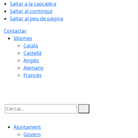
Saltar a la capçalera
Saltar al contingut
Saltar al peu de pàgina
Contactar
Idiomes
Català
Castellà
Anglès
Alemany
Francès
06.08.2026 | 07:01
Cercar:
Ajuntament
Govern