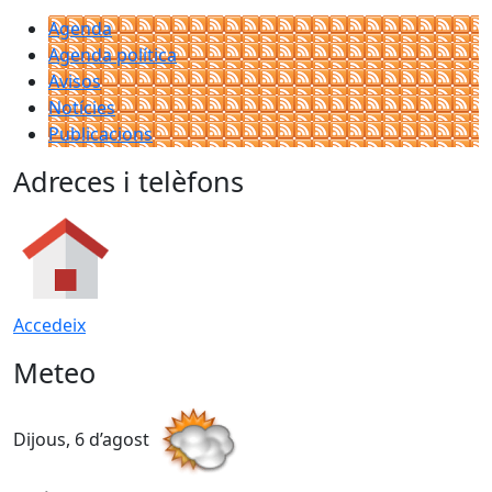
Agenda
Agenda política
Avisos
Notícies
Publicacions
Adreces i telèfons
Accedeix
Meteo
Dijous, 6 d’agost
D