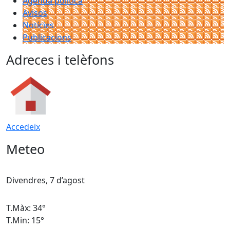
Agenda política
Avisos
Notícies
Publicacions
Adreces i telèfons
Accedeix
Meteo
Divendres, 7 d’agost
D
T.Màx: 34°
T
T.Min: 15°
T