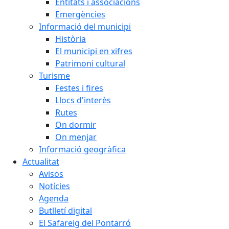
Entitats i associacions
Emergències
Informació del municipi
Història
El municipi en xifres
Patrimoni cultural
Turisme
Festes i fires
Llocs d'interès
Rutes
On dormir
On menjar
Informació geogràfica
Actualitat
Avisos
Notícies
Agenda
Butlletí digital
El Safareig del Pontarró