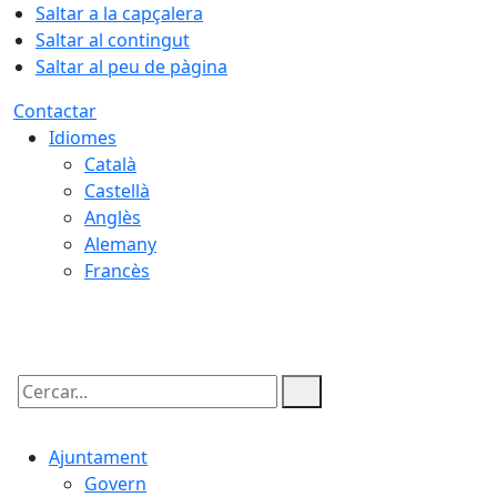
Saltar a la capçalera
Saltar al contingut
Saltar al peu de pàgina
Contactar
Idiomes
Català
Castellà
Anglès
Alemany
Francès
07.08.2026 | 06:27
Cercar:
Ajuntament
Govern