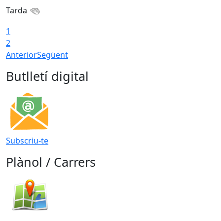
Tarda
T
1
2
Anterior
Següent
Butlletí digital
Subscriu-te
Plànol / Carrers