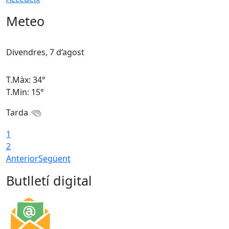
Meteo
Divendres, 7 d’agost
D
T.Màx: 34°
T
T.Min: 15°
T
Tarda
T
1
2
Anterior
Següent
Butlletí digital