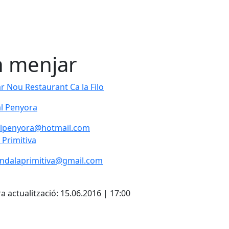
 menjar
r Nou Restaurant Ca la Filo
r Nou Restaurant Ca la Filo
l Penyora
l Penyora
alpenyora@hotmail.com
 Primitiva
 Primitiva
ndalaprimitiva@gmail.com
cebook
X
Pdf
a actualització: 15.06.2016 | 17:00