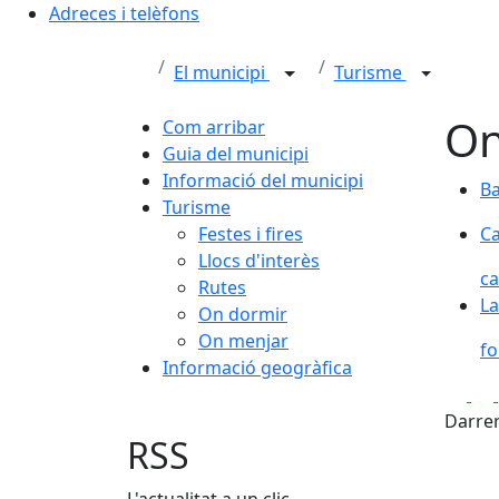
Adreces i telèfons
El municipi
Turisme
On
Com arribar
Guia del municipi
Informació del municipi
Ba
Ba
Turisme
Ca
Festes i fires
Ca
Llocs d'interès
c
Rutes
La
La
On dormir
On menjar
fo
Informació geogràfica
Fa
Darrer
RSS