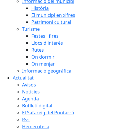
Informació del municipi
Història
El municipi en xifres
Patrimoni cultural
Turisme
Festes i fires
Llocs d'interès
Rutes
On dormir
On menjar
Informació geogràfica
Actualitat
Avisos
Notícies
Agenda
Butlletí digital
El Safareig del Pontarró
Rss
Hemeroteca