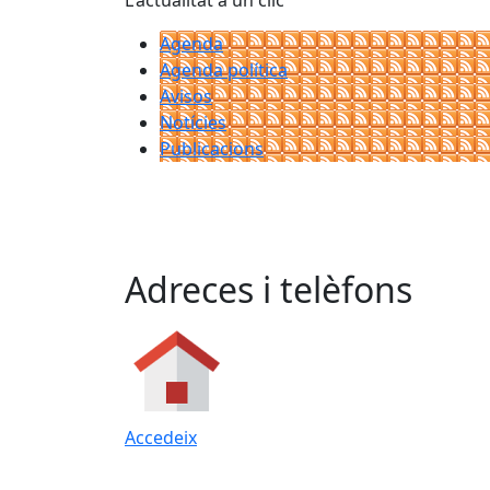
L'actualitat a un clic
Agenda
Agenda política
Avisos
Notícies
Publicacions
Adreces i telèfons
Accedeix