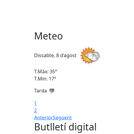
Meteo
Dissabte, 8 d’agost
T.Màx: 35°
T.Min: 17°
Tarda
1
2
Anterior
Següent
Butlletí digital