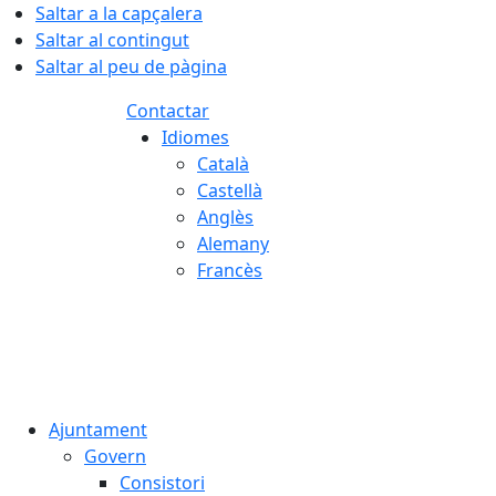
Saltar a la capçalera
Saltar al contingut
Saltar al peu de pàgina
Contactar
Idiomes
Català
Castellà
Anglès
Alemany
Francès
07.08.2026 | 19:36
Ajuntament
Govern
Consistori