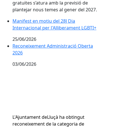
Manifest en motiu del 28J Dia Internacional per l'All
Manifest en motiu del 28J Dia
Internacional per l'Alliberament LGBTI+
25/06/2026
Reconeixement Administració Oberta
2026
03/06/2026
L'Ajuntament deLluçà ha obtingut
reconeixement de la categoria de
municipis de menys de 500 habitants.
Més notícies