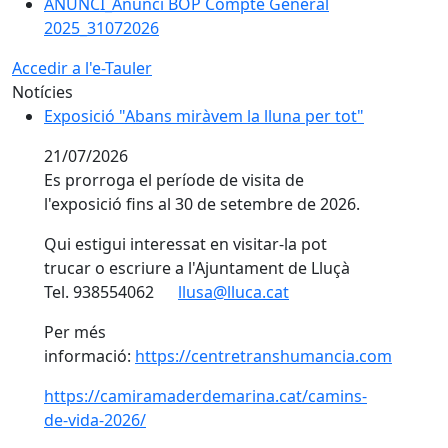
Accedir a l'e-Tauler
Notícies
Exposició "Abans miràvem la lluna per tot"
Exposició "Abans miràvem la lluna per tot"
21/07/2026
Es prorroga el període de visita de
l'exposició fins al 30 de setembre de 2026.
Qui estigui interessat en visitar-la pot
trucar o escriure a l'Ajuntament de Lluçà
Tel. 938554062
llusa@lluca.cat
Per més
informació:
https://centretranshumancia.com
https://camiramaderdemarina.cat/camins-
de-vida-2026/
Guia d'activitats extraescolars i recursos educatius d
Guia d'activitats extraescolars i recursos
educatius del Lluçanès