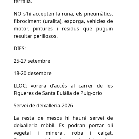
fibrociment (uralita), esporga, vehicles de
motor, pintures i residus que puguin
resultar perillosos.
DIES:
25-27 setembre
18-20 desembre
LLOC: vorera d'accés al carrer de les
Figueres de Santa Eulàlia de Puig-orio
Servei de deixalleria-2026
La resta de mesos hi haurà servei de
deixalleria mòbil. Es podran portar oli
vegetal i mineral, roba i calçat,
fluorescents i bombetes, piles i bateries,
tòners, pintures, dissolvents, petits
electrodomèstics, CD i VHS i radiografies.