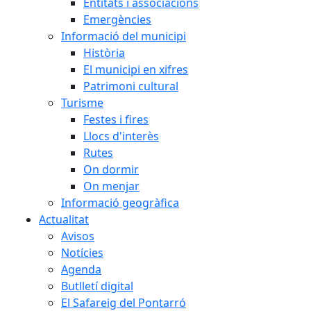
Entitats i associacions
Emergències
Informació del municipi
Història
El municipi en xifres
Patrimoni cultural
Turisme
Festes i fires
Llocs d'interès
Rutes
On dormir
On menjar
Informació geogràfica
Actualitat
Avisos
Notícies
Agenda
Butlletí digital
El Safareig del Pontarró