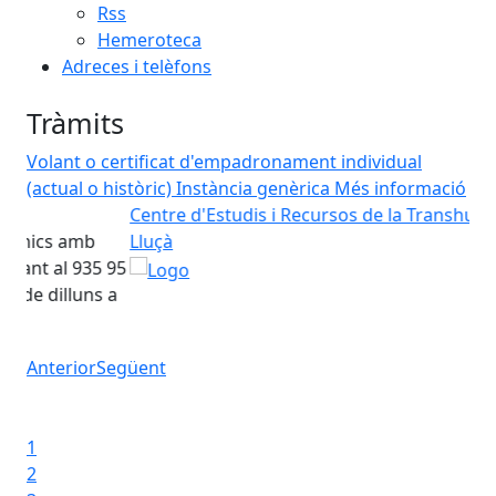
Rss
Hemeroteca
Adreces i telèfons
Tràmits
Volant o certificat d'empadronament individual
(actual o històric)
Instància genèrica
Més informació
Centre d'Estudis i Recursos de la Transhumància de
Con
Con
Lluçà
Centre d'Estudis i Recursos de la Transhumància de Llu
 95
 a
Anterior
Següent
Iniciar presentació
Aturar presentació
1
2
3
4
Avisos