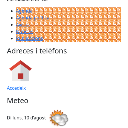
Avisos
Notícies
Publicacions
Adreces i telèfons
Accedeix
Meteo
Dilluns, 10 d’agost
Dim
T.Màx: 34°
T.M
T.Min: 16°
T.M