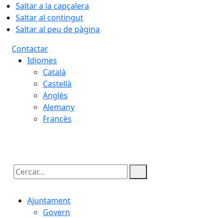
Saltar a la capçalera
Saltar al contingut
Saltar al peu de pàgina
Contactar
Idiomes
Català
Castellà
Anglès
Alemany
Francès
10.08.2026 | 04:55
Cercar:
Ajuntament
Govern