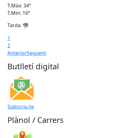
Tarda
Ta
1
2
Anterior
Següent
Butlletí digital
Subscriu-te
Plànol / Carrers