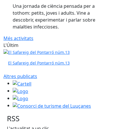
descobrir, experimentar i parlar sobre
malalties infeccioses.
Més activitats
L'Últim
El Safareig del Pontarró núm.13
Altres publicats
Cartell
Logo
Logo
Consorci de turisme del Luuçanes
RSS
L'actualitat a un clic
Agenda
Agenda política