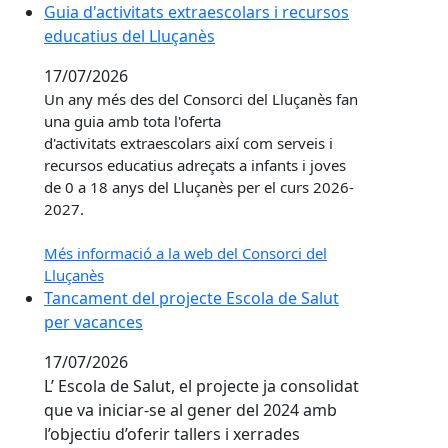
17/07/2026
Un any més des del Consorci del Lluçanès fan
una guia amb tota l'oferta
d'
activitats
extraescolars
així com serveis i
recursos educatius adreçats a infants i joves
de 0 a 18 anys del Lluçanès per el curs 2026-
2027.
Més informació a la web del Consorci del
Lluçanès
Tancament del projecte Escola de Salut per vacances
Tancament del projecte Escola de Salut
per vacances
17/07/2026
L’ Escola de Salut, el projecte ja consolidat
que va iniciar-se al gener del 2024 amb
l’objectiu d’oferir tallers i xerrades
gratuïtes s’atura amb la previsió de
plantejar nous temes al gener del 2027.