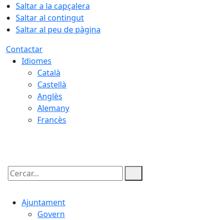
Saltar a la capçalera
Saltar al contingut
Saltar al peu de pàgina
Contactar
Idiomes
Català
Castellà
Anglès
Alemany
Francès
07.08.2026 | 15:14
Cercar:
Ajuntament
Govern