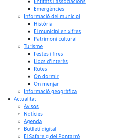
Entitats i associacions
Emergències
Informació del municipi
Història
El municipi en xifres
Patrimoni cultural
Turisme
Festes i fires
Llocs d'interès
Rutes
On dormir
On menjar
Informació geogràfica
Actualitat
Avisos
Notícies
Agenda
Butlletí digital
El Safareig del Pontarró