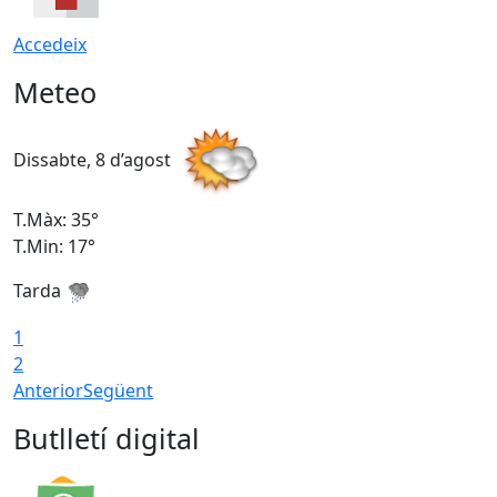
Accedeix
Meteo
Dissabte, 8 d’agost
D
T.Màx: 35°
T
T.Min: 17°
T
Tarda
T
1
2
Anterior
Següent
Butlletí digital