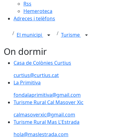
Rss
Hemeroteca
Adreces i telèfons
El municipi
Turisme
On dormir
Casa de Colònies Curtius
Casa de Colònies Curtius
curtius@curtius.cat
La Primitiva
La Primitiva
fondalaprimitiva@gmail.com
Turisme Rural Cal Masover Xic
Turisme Rural Cal Masover Xic
calmasoverxic@gmail.com
Turisme Rural Mas L'Estrada
Turisme Rural Mas L'Estrada
hola@maslestrada.com