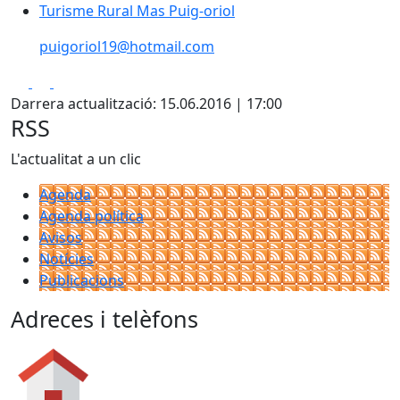
Turisme Rural Mas Puig-oriol
Turisme Rural Mas Puig-oriol
puigoriol19@hotmail.com
Facebook
X
Pdf
Darrera actualització: 15.06.2016 | 17:00
RSS
L'actualitat a un clic
Agenda
Agenda política
Avisos
Notícies
Publicacions
Adreces i telèfons