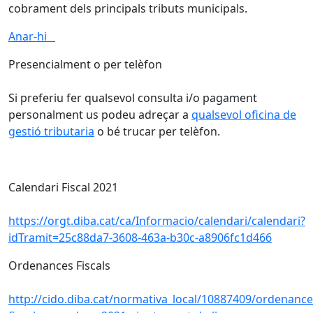
cobrament dels principals tributs municipals.
Anar-hi
Presencialment o per telèfon
Si preferiu fer qualsevol consulta i/o pagament
personalment us podeu adreçar a
qualsevol oficina de
gestió tributaria
o bé trucar per telèfon.
Calendari Fiscal 2021
https://orgt.diba.cat/ca/Informacio/calendari/calendari?
idTramit=25c88da7-3608-463a-b30c-a8906fc1d466
Ordenances Fiscals
http://cido.diba.cat/normativa_local/10887409/ordenance