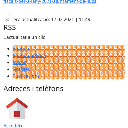
fiscals-per-a-lany-2021-ajuntament-de-lluca
Facebook
X
Darrera actualització: 17.02.2021 | 11:49
RSS
L'actualitat a un clic
Agenda
Agenda política
Avisos
Notícies
Publicacions
Adreces i telèfons
Accedeix