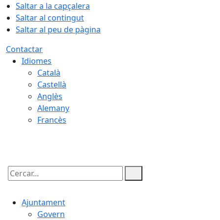
Saltar a la capçalera
Saltar al contingut
Saltar al peu de pàgina
Contactar
Idiomes
Català
Castellà
Anglès
Alemany
Francès
09.08.2026 | 14:16
Cercar:
Ajuntament
Govern