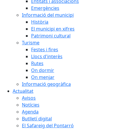
Entitats i associacions
Emergències
Informació del municipi
Història
El municipi en xifres
Patrimoni cultural
Turisme
Festes i fires
Llocs d'interès
Rutes
On dormir
On menjar
Informació geogràfica
Actualitat
Avisos
Notícies
Agenda
Butlletí digital
El Safareig del Pontarró