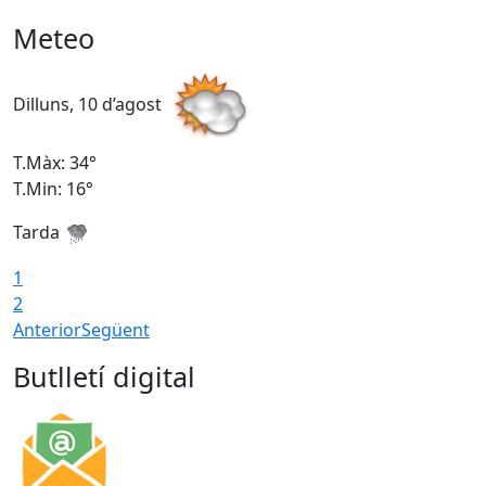
Meteo
Dilluns, 10 d’agost
D
T.Màx: 34°
T
T.Min: 16°
T
Tarda
T
1
2
Anterior
Següent
Butlletí digital