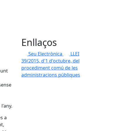
Enllaços
Seu Electrònica
LLEI
39/2015, d'1 d'octubre, del
procediment comú de les
punt
administracions públiques
 sense
l'any.
es a
t,