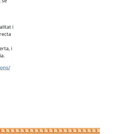
, se
litat i
recta
rta, i
ia.
ions/