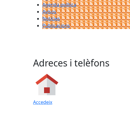
Agenda política
Avisos
Notícies
Publicacions
Adreces i telèfons
Accedeix