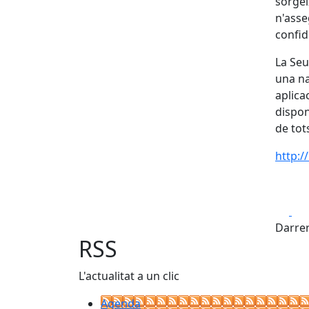
sorgei
n'asseg
confid
La Seu
una na
aplica
disponi
de tot
http:/
Fa
Darrer
RSS
L'actualitat a un clic
Agenda