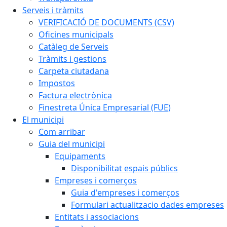
Serveis i tràmits
VERIFICACIÓ DE DOCUMENTS (CSV)
Oficines municipals
Catàleg de Serveis
Tràmits i gestions
Carpeta ciutadana
Impostos
Factura electrònica
Finestreta Única Empresarial (FUE)
El municipi
Com arribar
Guia del municipi
Equipaments
Disponibilitat espais públics
Empreses i comerços
Guia d'empreses i comerços
Formulari actualitzacio dades empreses
Entitats i associacions