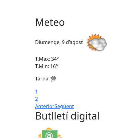
Meteo
Diumenge, 9 d’agost
T.Màx: 34°
T.Min: 16°
Tarda
1
2
Anterior
Següent
Butlletí digital