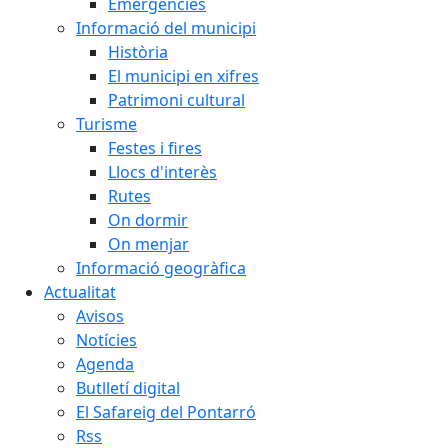
Emergències
Informació del municipi
Història
El municipi en xifres
Patrimoni cultural
Turisme
Festes i fires
Llocs d'interès
Rutes
On dormir
On menjar
Informació geogràfica
Actualitat
Avisos
Notícies
Agenda
Butlletí digital
El Safareig del Pontarró
Rss