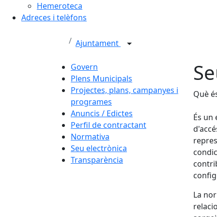
Hemeroteca
Adreces i telèfons
Ajuntament
Se
Govern
Plens Municipals
Projectes, plans, campanyes i
Què és
programes
Anuncis / Edictes
És un 
Perfil de contractant
d'accé
Normativa
repres
Seu electrònica
condic
Transparència
contri
config
La nor
relaci