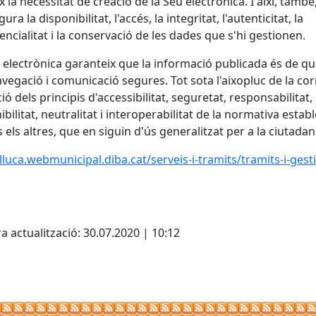
x la necessitat de creació de la Seu electrònica. I així, també
ura la disponibilitat, l'accés, la integritat, l'autenticitat, la
encialitat i la conservació de les dades que s'hi gestionen.
 electrònica garanteix que la informació publicada és de qua
vegació i comunicació segures. Tot sota l'aixopluc de la cor
ció dels principis d'accessibilitat, seguretat, responsabilitat,
bilitat, neutralitat i interoperabilitat de la normativa estable
s els altres, que en siguin d'ús generalitzat per a la ciutadan
/lluca.webmunicipal.diba.cat/serveis-i-tramits/tramits-i-gest
cebook
X
a actualització: 30.07.2020 | 10:12