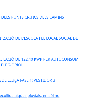
DELS PUNTS CRÍTICS DELS CAMINS
ITZACIÓ DE L'ESCOLA I EL LOCAL SOCIAL DE
TAL.LACIÓ DE 122.40 KWP PER AUTOCONSUM
E PUIG-ORIOL
DE LLUÇÀ FASE 1: VESTIDOR 3
ecollida aigües pluvials, en sòl no