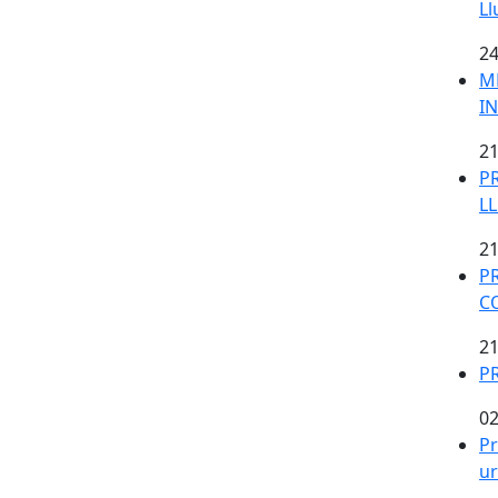
Ll
24
M
I
21
PR
L
21
P
C
21
P
02
Pr
ur