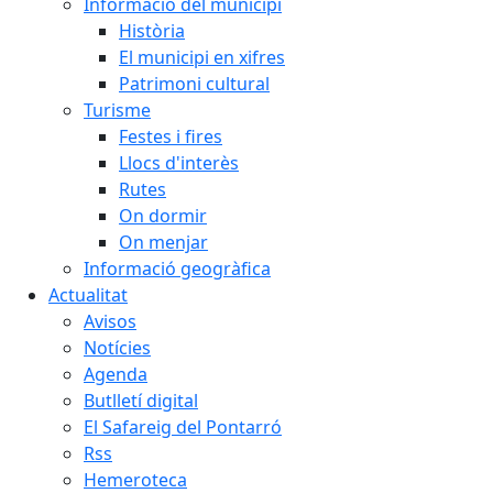
Informació del municipi
Història
El municipi en xifres
Patrimoni cultural
Turisme
Festes i fires
Llocs d'interès
Rutes
On dormir
On menjar
Informació geogràfica
Actualitat
Avisos
Notícies
Agenda
Butlletí digital
El Safareig del Pontarró
Rss
Hemeroteca