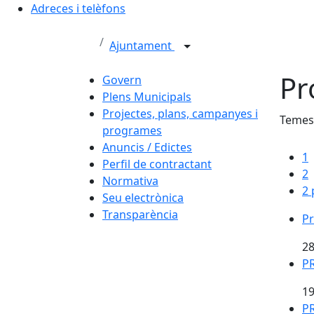
Adreces i telèfons
Ajuntament
Pr
Govern
Plens Municipals
Projectes, plans, campanyes i
Temes
programes
Anuncis / Edictes
1
Perfil de contractant
2
Normativa
2 
Seu electrònica
Transparència
Pr
28
P
19
P