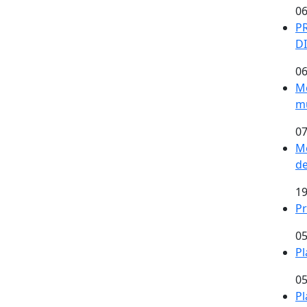
06
P
D
06
Me
mu
07
Me
de
19
Pr
05
Pl
05
Pl