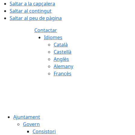
Saltar a la capçalera
Saltar al contingut
Saltar al peu de pàgina
Contactar
Idiomes
Català
Castellà
Anglès
Alemany
Francès
07.08.2026 | 23:49
Ajuntament
Govern
Consistori