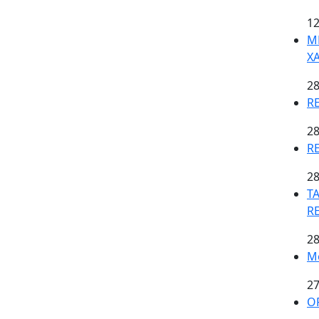
12
M
X
28
R
28
R
28
TA
R
28
Mo
27
O