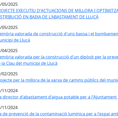
/05/2025
ROJECTE EXECUTIU D'ACTUACIONS DE MILLORA I OPTIMITZA
ISTRIBUCIÓ EN BAIXA DE L'ABASTAMENT DE LLUÇÀ
/05/2025
mòria valorada de construcció d'uns bassa i el bombament 
nicipi de Lluçà
/04/2025
mòria valorada per la construcció d'un dipòsit per la preve
 la Clau del municipi de Lluçà
/02/2025
ojecte per la millora de la xarxa de camins públics del munic
/11/2024
a director d'abastament d'aigua potable per a l'Ajuntament
/11/2024
a de prevenció de la contaminació lumínica per a l'espai am