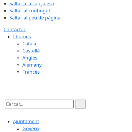
Saltar a la capçalera
Saltar al contingut
Saltar al peu de pàgina
Contactar
Idiomes
Català
Castellà
Anglès
Alemany
Francès
08.08.2026 | 11:51
Cercar:
Ajuntament
Govern