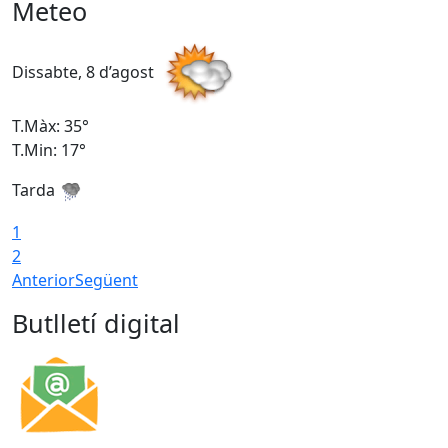
Meteo
Dissabte, 8 d’agost
D
T.Màx: 35°
T
T.Min: 17°
T
Tarda
T
1
2
Anterior
Següent
Butlletí digital