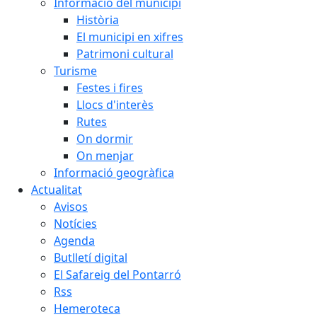
Informació del municipi
Història
El municipi en xifres
Patrimoni cultural
Turisme
Festes i fires
Llocs d'interès
Rutes
On dormir
On menjar
Informació geogràfica
Actualitat
Avisos
Notícies
Agenda
Butlletí digital
El Safareig del Pontarró
Rss
Hemeroteca