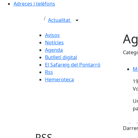
Adreces i telèfons
Actualitat
Ag
Avisos
Notícies
Agenda
Categ
Butlletí digital
El Safareig del Pontarró
Mi
Mi
Rss
Hemeroteca
19
Vo
Un
pa
Fa
Darrer
RSS