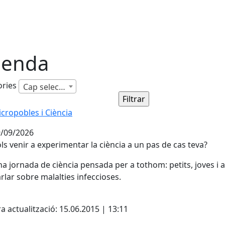
enda
ories
Cap selecció
cropobles i Ciència
cropobles i Ciència
/09/2026
ls venir a experimentar la ciència a un pas de cas teva?
a jornada de ciència pensada per a tothom: petits, joves i a
rlar sobre malalties infeccioses.
cebook
X
Pdf
a actualització: 15.06.2015 | 13:11