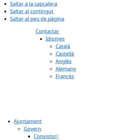
Saltar a la capçalera
Saltar al contingut
Saltar al peu de pàgina
Contactar
Idiomes
Català
Castellà
Anglès
Alemany
Francès
07.08.2026 | 11:53
Ajuntament
Govern
Consistori