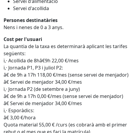
Servei d'alimentació
Servei d'acollida
Persones destinatàries
Nens i nenes de 0 a 3 anys.
Cost per l'usuari
La quantia de la taxa es determinarà aplicant les tarifes
següents:
ï‚· Acollida de 8hâ€9h 22,00 €/mes
ï‚· Jornada P1, P3 i juliol P2:
â€ de 9h a 17h 118,00 €/mes (sense servei de menjador)
â€ Servei de menjador 34,00 €/mes
ï‚· Jornada P2 (de setembre a juny)
â€ de 9h a 17h 0,00 €/mes (sense servei de menjador)
â€ Servei de menjador 34,00 €/mes
ï‚· Esporàdics:
â€ 3,00 €/hora
Quota material 55,00 € /curs (es cobrarà amb el primer
rebut o el mes que es faci la matrícula).