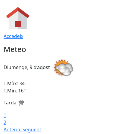
Accedeix
Meteo
Diumenge, 9 d’agost
D
T.Màx: 34°
T
T.Min: 16°
T
Tarda
T
1
2
Anterior
Següent