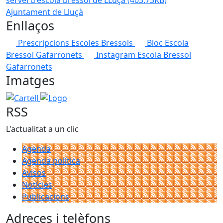
Ajuntament de Lluçà
Enllaços
Prescripcions Escoles Bressols
Bloc Escola
Bressol Gafarronets
Instagram Escola Bressol
Gafarronets
Imatges
Cartell
Logo
RSS
L'actualitat a un clic
Agenda
Agenda política
Avisos
Notícies
Publicacions
Adreces i telèfons