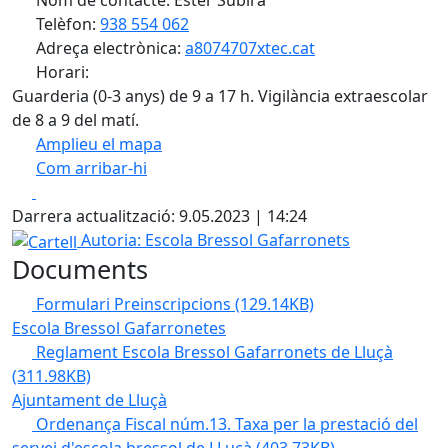
Nom de contacte: Ester Subirà
Telèfon:
938 554 062
Adreça electrònica:
a8074707xtec.cat
Horari:
Guarderia (0-3 anys) de 9 a 17 h. Vigilància extraescolar
de 8 a 9 del matí.
Amplieu el mapa
Com arribar-hi
Leaflet
| ©
OpenStreetMap
contributors
Facebook
X
+
Darrera actualització: 9.05.2023 | 14:24
−
Cartell
Autoria: Escola Bressol Gafarronets
Documents
Formulari Preinscripcions
(129.14KB)
Escola Bressol Gafarronetes
Reglament Escola Bressol Gafarronets de Lluçà
(311.98KB)
Ajuntament de Lluçà
Ordenança Fiscal núm.13. Taxa per la prestació del
servei d'escola bressol de LLuçà
(403.73KB)