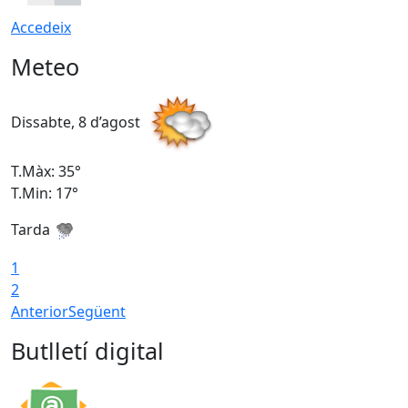
Accedeix
Meteo
Dissabte, 8 d’agost
D
T.Màx: 35°
T
T.Min: 17°
T
Tarda
T
1
2
Anterior
Següent
Butlletí digital