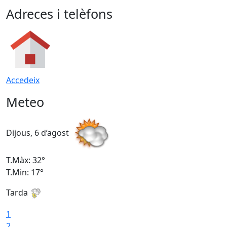
Adreces i telèfons
Accedeix
Meteo
Dijous, 6 d’agost
D
T.Màx: 32°
T
T.Min: 17°
T
Tarda
T
1
2