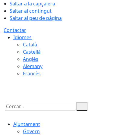
Saltar a la capçalera
Saltar al contingut
Saltar al peu de pàgina
Contactar
Idiomes
Català
Castellà
Anglès
Alemany
Francès
05.08.2026 | 22:54
Cercar:
Ajuntament
Govern