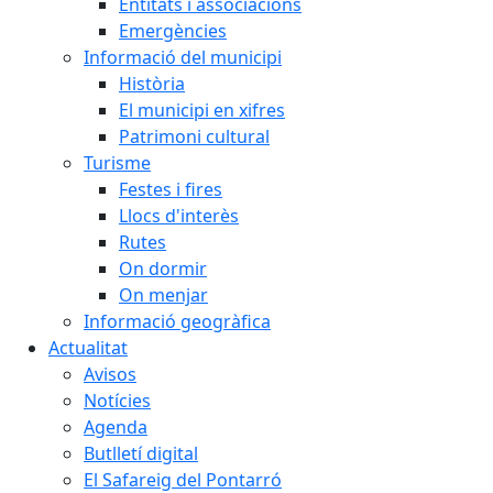
Entitats i associacions
Emergències
Informació del municipi
Història
El municipi en xifres
Patrimoni cultural
Turisme
Festes i fires
Llocs d'interès
Rutes
On dormir
On menjar
Informació geogràfica
Actualitat
Avisos
Notícies
Agenda
Butlletí digital
El Safareig del Pontarró