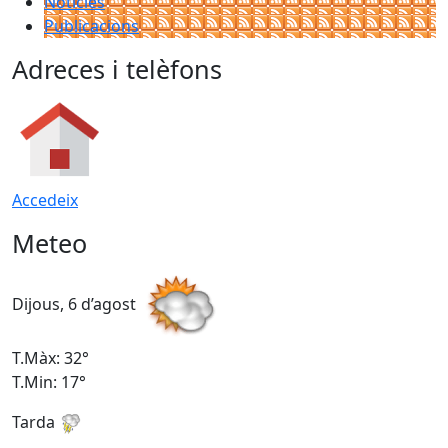
Notícies
Publicacions
Adreces i telèfons
Accedeix
Meteo
Dijous, 6 d’agost
D
T.Màx: 32°
T
T.Min: 17°
T
Tarda
T