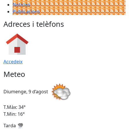
Notícies
Publicacions
Adreces i telèfons
Accedeix
Meteo
Diumenge, 9 d’agost
D
T.Màx: 34°
T
T.Min: 16°
T
Tarda
T