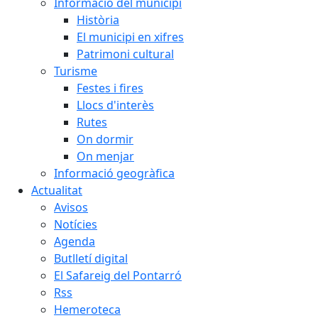
Informació del municipi
Història
El municipi en xifres
Patrimoni cultural
Turisme
Festes i fires
Llocs d'interès
Rutes
On dormir
On menjar
Informació geogràfica
Actualitat
Avisos
Notícies
Agenda
Butlletí digital
El Safareig del Pontarró
Rss
Hemeroteca