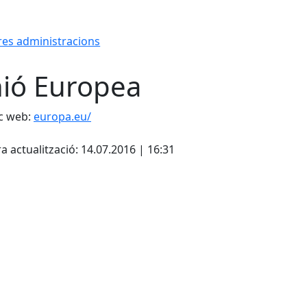
res administracions
ió Europea
c web:
europa.eu/
cebook
X
a actualització: 14.07.2016 | 16:31