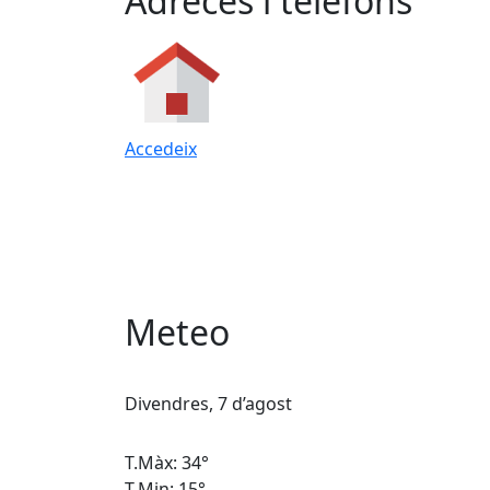
Adreces i telèfons
Accedeix
Meteo
Divendres, 7 d’agost
T.Màx: 34°
T.Min: 15°