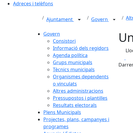
Adreces i telèfons
Alt
Ajuntament
Govern
Un
Govern
Consistori
Informació dels regidors
Llo
Agenda política
Fa
Grups municipals
Darrer
Tècnics municipals
Organismes dependents
o vinculats
Altres administracions
Pressupostos i plantilles
Resultats electorals
Plens Municipals
Projectes, plans, campanyes i
programes