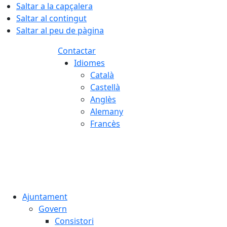
Saltar a la capçalera
Saltar al contingut
Saltar al peu de pàgina
Contactar
Idiomes
Català
Castellà
Anglès
Alemany
Francès
06.08.2026 | 21:57
Ajuntament
Govern
Consistori