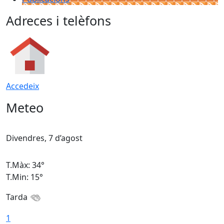
Adreces i telèfons
Accedeix
Meteo
Divendres, 7 d’agost
D
T.Màx: 34°
T
T.Min: 15°
T
Tarda
T
1