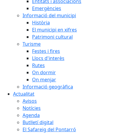
Entitats i associacions
Emergències
Informació del municipi
Història
El municipi en xifres
Patrimoni cultural
Turisme
Festes i fires
Llocs d'interès
Rutes
On dormir
On menjar
Informació geogràfica
Actualitat
Avisos
Notícies
Agenda
Butlletí digital
El Safareig del Pontarró