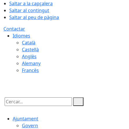
Saltar a la capçalera
Saltar al contingut
Saltar al peu de pàgina
Contactar
Idiomes
Català
Castellà
Anglès
Alemany
Francès
06.08.2026 | 17:55
Cercar:
Ajuntament
Govern