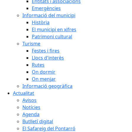
Entitats i associacions
Emergències
Informació del municipi
Història
El municipi en xifres
Patrimoni cultural
Turisme
Festes i fires
Llocs d'interès
Rutes
On dormir
On menjar
Informació geogràfica
Actualitat
Avisos
Notícies
Agenda
Butlletí digital
El Safareig del Pontarró