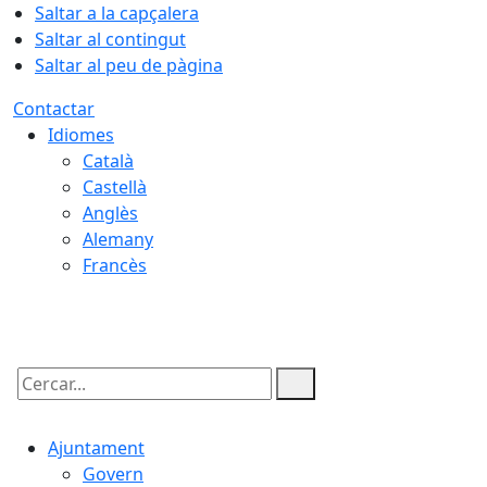
Saltar a la capçalera
Saltar al contingut
Saltar al peu de pàgina
Contactar
Idiomes
Català
Castellà
Anglès
Alemany
Francès
08.08.2026 | 18:54
Cercar:
Ajuntament
Govern