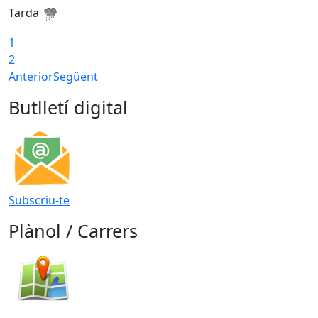
Tarda
T
1
2
Anterior
Següent
Butlletí digital
Subscriu-te
Plànol / Carrers