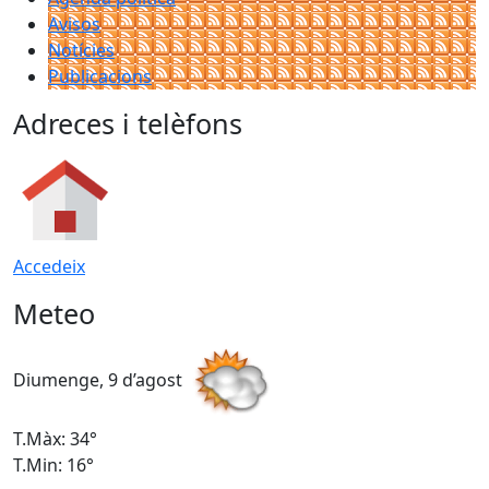
Avisos
Notícies
Publicacions
Adreces i telèfons
Accedeix
Meteo
Diumenge, 9 d’agost
D
T.Màx: 34°
T
T.Min: 16°
T