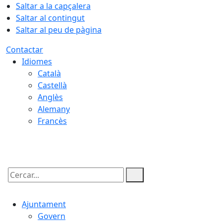
Saltar a la capçalera
Saltar al contingut
Saltar al peu de pàgina
Contactar
Idiomes
Català
Castellà
Anglès
Alemany
Francès
09.08.2026 | 10:35
Cercar:
Ajuntament
Govern