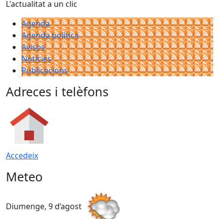
L'actualitat a un clic
Agenda
Agenda política
Avisos
Notícies
Publicacions
Adreces i telèfons
Accedeix
Meteo
Diumenge, 9 d’agost
D