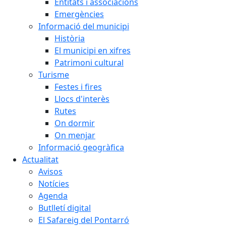
Entitats i associacions
Emergències
Informació del municipi
Història
El municipi en xifres
Patrimoni cultural
Turisme
Festes i fires
Llocs d'interès
Rutes
On dormir
On menjar
Informació geogràfica
Actualitat
Avisos
Notícies
Agenda
Butlletí digital
El Safareig del Pontarró