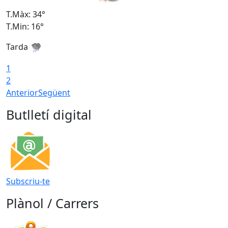
T.Màx: 34°
T
T.Min: 16°
T
Tarda
T
1
2
Anterior
Següent
Butlletí digital
Subscriu-te
Plànol / Carrers