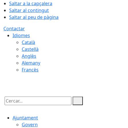
Saltar a la capçalera
Saltar al contingut
Saltar al peu de pàgina
Contactar
Idiomes
Català
Castellà
Anglès
Alemany
Francès
10.08.2026 | 06:27
Cercar:
Ajuntament
Govern