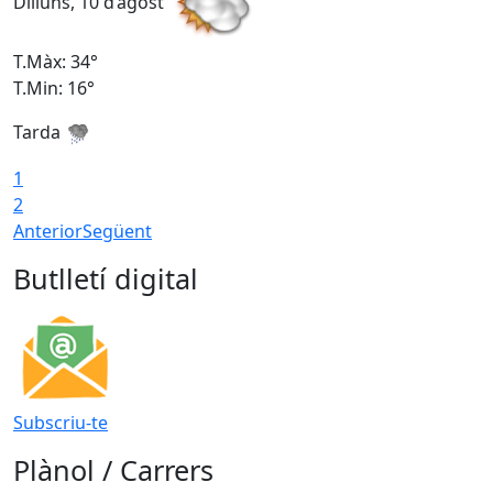
Dilluns, 10 d’agost
D
T.Màx: 34°
T
T.Min: 16°
T
Tarda
T
1
2
Anterior
Següent
Butlletí digital
Subscriu-te
Plànol / Carrers