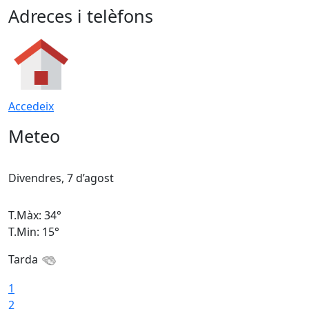
Adreces i telèfons
Accedeix
Meteo
Divendres, 7 d’agost
D
T.Màx: 34°
T
T.Min: 15°
T
Tarda
T
1
2