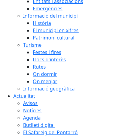
Entitats i associacions
Emergències
Informació del municipi
Història
El municipi en xifres
Patrimoni cultural
Turisme
Festes i fires
Llocs d'interès
Rutes
On dormir
On menjar
Informació geogràfica
Actualitat
Avisos
Notícies
Agenda
Butlletí digital
El Safareig del Pontarró