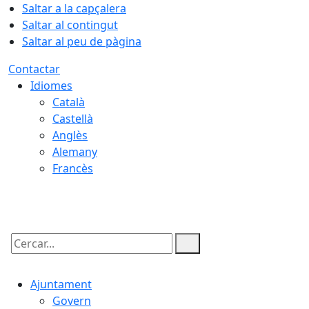
Saltar a la capçalera
Saltar al contingut
Saltar al peu de pàgina
Contactar
Idiomes
Català
Castellà
Anglès
Alemany
Francès
07.08.2026 | 09:31
Cercar:
Ajuntament
Govern