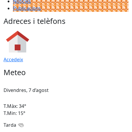
Notícies
Publicacions
Adreces i telèfons
Accedeix
Meteo
Divendres, 7 d’agost
D
T.Màx: 34°
T
T.Min: 15°
T
Tarda
T