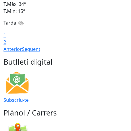
T.Màx: 34°
T
T.Min: 15°
T
Tarda
T
1
2
Anterior
Següent
Butlletí digital
Subscriu-te
Plànol / Carrers