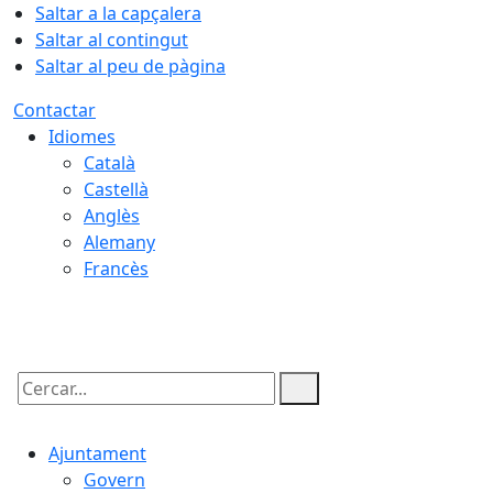
Saltar a la capçalera
Saltar al contingut
Saltar al peu de pàgina
Contactar
Idiomes
Català
Castellà
Anglès
Alemany
Francès
06.08.2026 | 18:19
Cercar:
Ajuntament
Govern