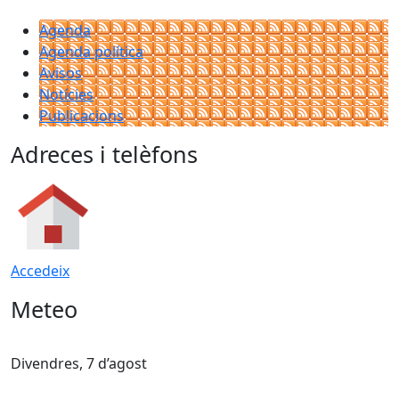
Agenda
Agenda política
Avisos
Notícies
Publicacions
Adreces i telèfons
Accedeix
Meteo
Divendres, 7 d’agost
D