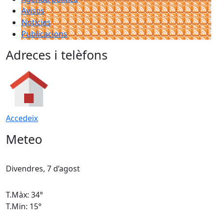
Avisos
Notícies
Publicacions
Adreces i telèfons
Accedeix
Meteo
Divendres, 7 d’agost
D
T.Màx: 34°
T
T.Min: 15°
T