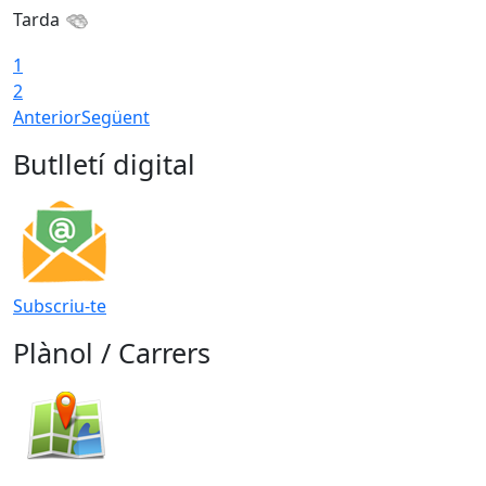
Tarda
T
1
2
Anterior
Següent
Butlletí digital
Subscriu-te
Plànol / Carrers