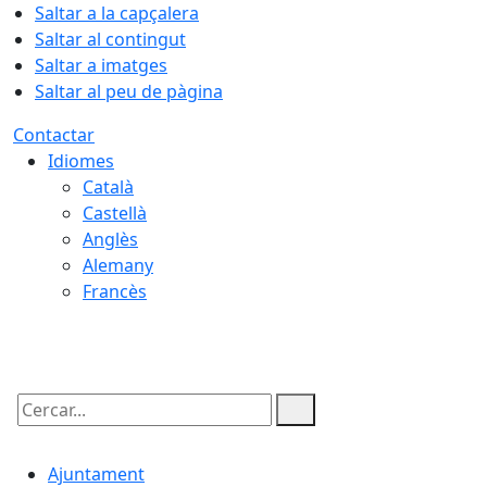
Saltar a la capçalera
Saltar al contingut
Saltar a imatges
Saltar al peu de pàgina
Contactar
Idiomes
Català
Castellà
Anglès
Alemany
Francès
07.08.2026 | 06:05
Cercar:
Ajuntament