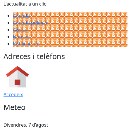
L'actualitat a un clic
Agenda
Agenda política
Avisos
Notícies
Publicacions
Adreces i telèfons
Accedeix
Meteo
Divendres, 7 d’agost
D