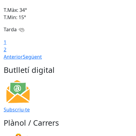
T.Màx: 34°
T
T.Min: 15°
T
Tarda
T
1
2
Anterior
Següent
Butlletí digital
Subscriu-te
Plànol / Carrers