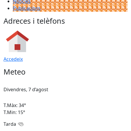
Notícies
Publicacions
Adreces i telèfons
Accedeix
Meteo
Divendres, 7 d’agost
D
T.Màx: 34°
T
T.Min: 15°
T
Tarda
T