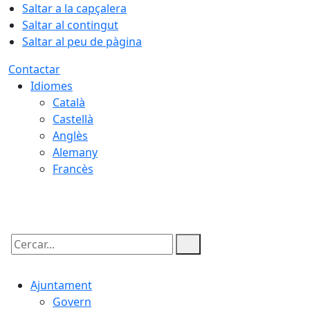
Saltar a la capçalera
Saltar al contingut
Saltar al peu de pàgina
Contactar
Idiomes
Català
Castellà
Anglès
Alemany
Francès
06.08.2026 | 22:09
Cercar:
Ajuntament
Govern