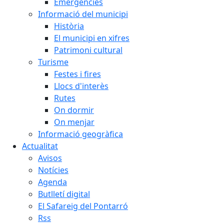
Emergències
Informació del municipi
Història
El municipi en xifres
Patrimoni cultural
Turisme
Festes i fires
Llocs d'interès
Rutes
On dormir
On menjar
Informació geogràfica
Actualitat
Avisos
Notícies
Agenda
Butlletí digital
El Safareig del Pontarró
Rss