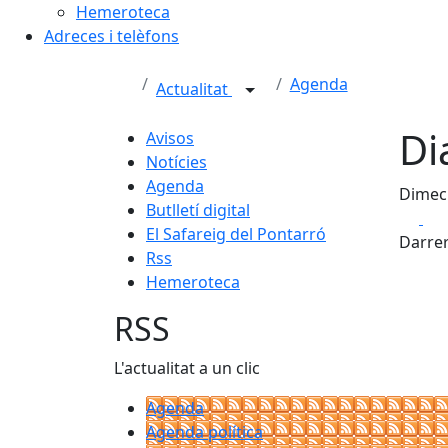
Hemeroteca
Adreces i telèfons
Agenda
Actualitat
Di
Avisos
Notícies
Agenda
Dimecr
Butlletí digital
Fa
El Safareig del Pontarró
Darrer
Rss
Hemeroteca
RSS
L'actualitat a un clic
Agenda
Agenda política