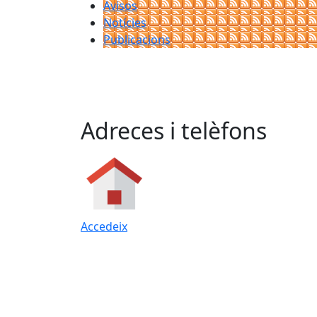
Avisos
Notícies
Publicacions
Adreces i telèfons
Accedeix