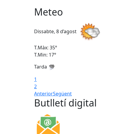
Meteo
Dissabte, 8 d’agost
T.Màx: 35°
T.Min: 17°
Tarda
1
2
Anterior
Següent
Butlletí digital