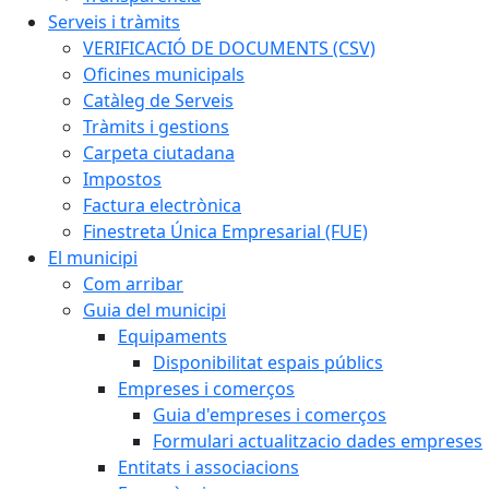
Serveis i tràmits
VERIFICACIÓ DE DOCUMENTS (CSV)
Oficines municipals
Catàleg de Serveis
Tràmits i gestions
Carpeta ciutadana
Impostos
Factura electrònica
Finestreta Única Empresarial (FUE)
El municipi
Com arribar
Guia del municipi
Equipaments
Disponibilitat espais públics
Empreses i comerços
Guia d'empreses i comerços
Formulari actualitzacio dades empreses
Entitats i associacions