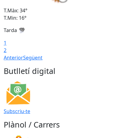
T.Màx: 34°
T
T.Min: 16°
T
Tarda
T
1
2
Anterior
Següent
Butlletí digital
Subscriu-te
Plànol / Carrers