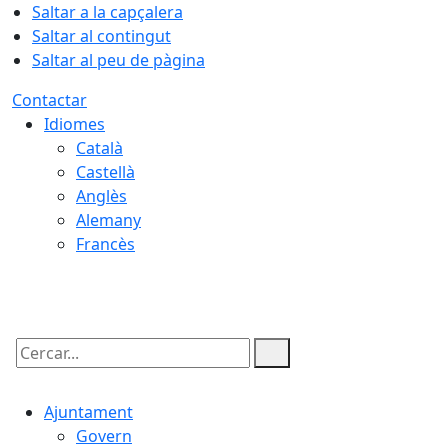
Saltar a la capçalera
Saltar al contingut
Saltar al peu de pàgina
Contactar
Idiomes
Català
Castellà
Anglès
Alemany
Francès
10.08.2026 | 05:17
Cercar:
Ajuntament
Govern