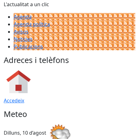
L'actualitat a un clic
Agenda
Agenda política
Avisos
Notícies
Publicacions
Adreces i telèfons
Accedeix
Meteo
Dilluns, 10 d’agost
D