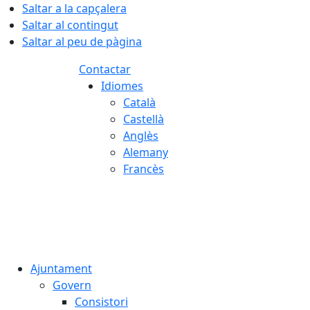
Saltar a la capçalera
Saltar al contingut
Saltar al peu de pàgina
Contactar
Idiomes
Català
Castellà
Anglès
Alemany
Francès
06.08.2026 | 05:50
Ajuntament
Govern
Consistori