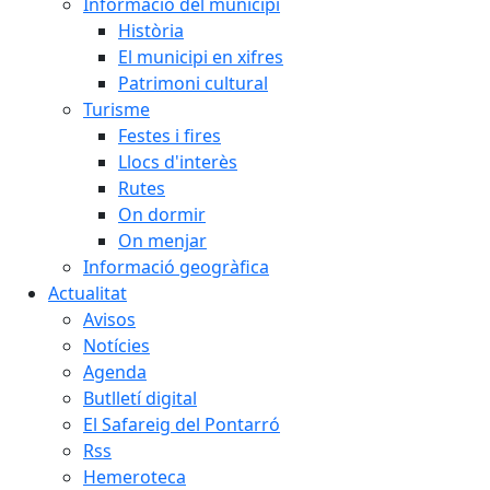
Informació del municipi
Història
El municipi en xifres
Patrimoni cultural
Turisme
Festes i fires
Llocs d'interès
Rutes
On dormir
On menjar
Informació geogràfica
Actualitat
Avisos
Notícies
Agenda
Butlletí digital
El Safareig del Pontarró
Rss
Hemeroteca