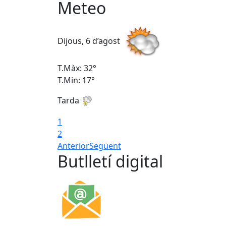
Meteo
Dijous, 6 d’agost
T.Màx: 32°
T.Min: 17°
Tarda
1
2
Anterior
Següent
Butlletí digital