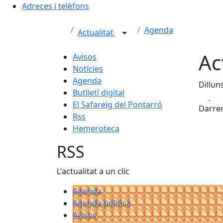
Adreces i telèfons
Agenda
Actualitat
Ac
Avisos
Notícies
Agenda
Dillun
Butlletí digital
Fa
El Safareig del Pontarró
Darrer
Rss
Hemeroteca
RSS
L'actualitat a un clic
Agenda
Agenda política
Avisos