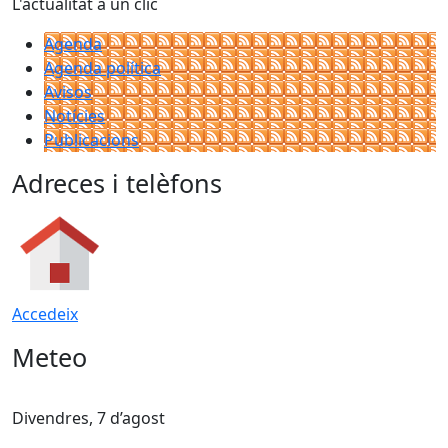
L'actualitat a un clic
Agenda
Agenda política
Avisos
Notícies
Publicacions
Adreces i telèfons
Accedeix
Meteo
Divendres, 7 d’agost
D