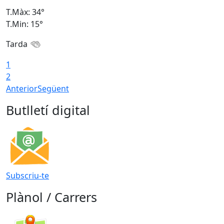
T.Màx: 34°
T
T.Min: 15°
T
Tarda
T
1
2
Anterior
Següent
Butlletí digital
Subscriu-te
Plànol / Carrers