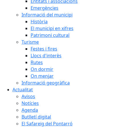
Entitats i associacions
Emergències
Informació del municipi
Història
El municipi en xifres
Patrimoni cultural
Turisme
Festes i fires
Llocs d'interès
Rutes
On dormir
On menjar
Informació geogràfica
Actualitat
Avisos
Notícies
Agenda
Butlletí digital
El Safareig del Pontarró