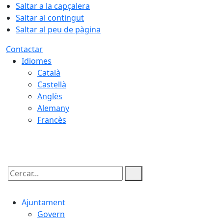
Saltar a la capçalera
Saltar al contingut
Saltar al peu de pàgina
Contactar
Idiomes
Català
Castellà
Anglès
Alemany
Francès
06.08.2026 | 20:01
Cercar:
Ajuntament
Govern