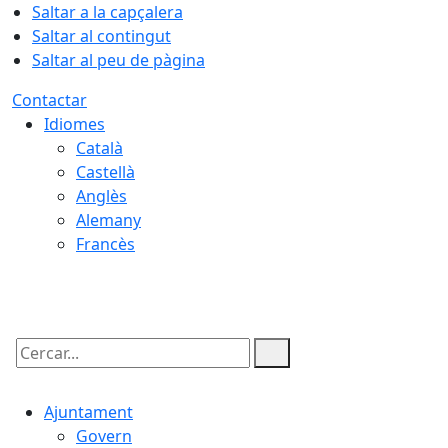
Saltar a la capçalera
Saltar al contingut
Saltar al peu de pàgina
Contactar
Idiomes
Català
Castellà
Anglès
Alemany
Francès
10.08.2026 | 02:09
Cercar:
Ajuntament
Govern