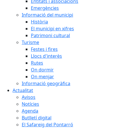
Entitats i associacions
Emergències
Informació del municipi
Història
El municipi en xifres
Patrimoni cultural
Turisme
Festes i fires
Llocs d'interès
Rutes
On dormir
On menjar
Informació geogràfica
Actualitat
Avisos
Notícies
Agenda
Butlletí digital
El Safareig del Pontarró